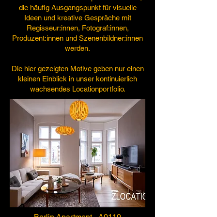
die häufig Ausgangspunkt für visuelle
Ideen und kreative Gespräche mit
Regisseur:innen, Fotograf:innen,
Produzent:innen und Szenenbildner:innen
werden.
Die hier gezeigten Motive geben nur einen
kleinen Einblick in unser kontinuierlich
wachsendes Locationportfolio.
Berlin Apartment - A0110