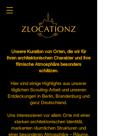
Unsere Kuration von Orten, die wir für
ihren architektonischen Charakter und ihre
filmische Atmosphäre besonders
schätzen.
Hier sind einige Highlights aus unserer
täglichen Scouting-Arbeit und unseren
Entdeckungen in Berlin, Brandenburg und
ganz Deutschland.
Uns interessieren vor allem Orte mit einer
starken architektonischen Identität,
markanten räumlichen Strukturen und
einer besonderen Atmosphäre – Räume,